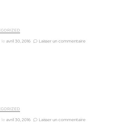
EGORIZED
sur
n
le
avril 30, 2016
Laisser un commentaire
EGORIZED
sur
n
le
avril 30, 2016
Laisser un commentaire