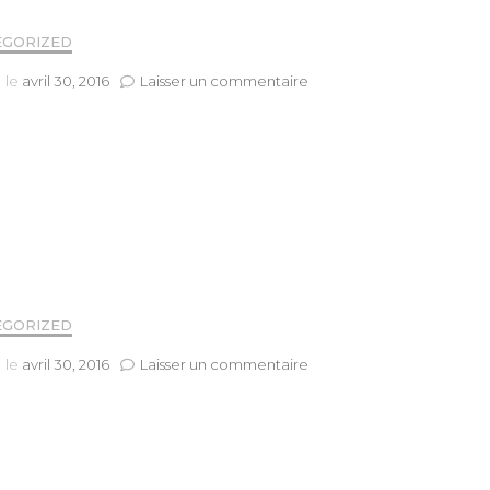
EGORIZED
sur
n
le
avril 30, 2016
Laisser un commentaire
EGORIZED
sur
n
le
avril 30, 2016
Laisser un commentaire