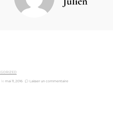
Julien
EGORIZED
sur
n
le
mai 11, 2016
Laisser un commentaire