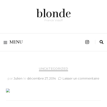
blonde
Franck Vidoff
MENU
UNCATEGORIZED
sur
par
Julien
le
décembre 27, 2014
Laisser un commentaire