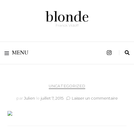
blonde
Franck Vidoff
MENU
UNCATEGORIZED
sur
par
Julien
le
juillet 7, 2015
Laisser un commentaire