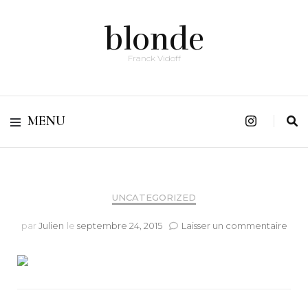
blonde
Franck Vidoff
MENU
UNCATEGORIZED
sur
par
Julien
le
septembre 24, 2015
Laisser un commentaire