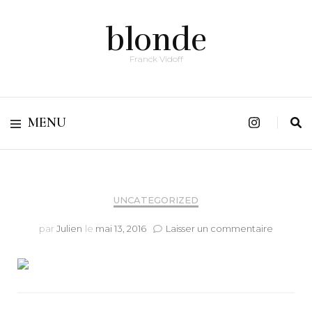
blonde
Franck Vidoff
MENU
UNCATEGORIZED
sur
par
Julien
le
mai 13, 2016
Laisser un commentaire