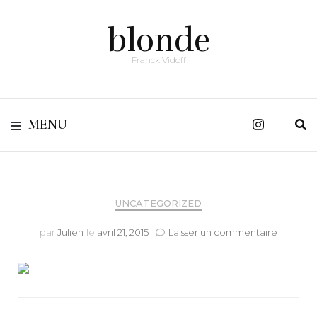
blonde
Franck Vidoff
MENU
UNCATEGORIZED
sur
par
Julien
le
avril 21, 2015
Laisser un commentaire