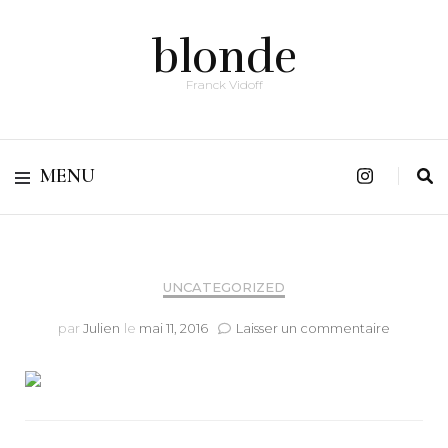
blonde
Franck Vidoff
MENU
UNCATEGORIZED
sur
par
Julien
le
mai 11, 2016
Laisser un commentaire