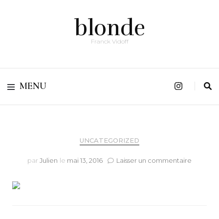
blonde
Franck Vidoff
MENU
UNCATEGORIZED
sur
par
Julien
le
mai 13, 2016
Laisser un commentaire